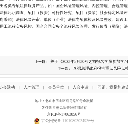
出各类专项法律服务产品，如：国企风险管理风险、内控管理、合规管理
法律尽职调查、项目（投资）可行性研究、项目（决策）社会稳定风险评
府采购）法律风险评审、单位（企业）法律专项体检及风险整改、建设工
用工流程实务风控、国企合同实务全流程风险管理、发行债券（融资）法
关于《2023年5月30号之前报名学员参加学
上一篇：
李强总理政府报告重点风险点
下一篇：
协会活动
人才管理
会员单位
入会申请
问题、意见和建
｜
｜
｜
｜
地址：北京市房山区燕房路99号金融楼
版权归 注册风险管理师网所有
京ICP备17063856号
京公网安备 11010802024926号