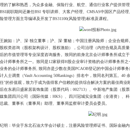
理的了解和熟悉，为众多金融、保险行业、航空、通信行业客户提供管理
BSI就职期间还兼任BSI 专职讲师、大客户经理、CMSAS中国区产品
险管理方面主导编译及开发了BS31100(风险管理)标准及课程。
王婉如：沪、深·独立董事；沪、深·董秘；中国注册风险师；企业合规
股权类咨询（股权架构设计、股权激励），公司治理（内控合规及高质量合
后的市值管理等专业深度咨询服务。致同的前身北京会计师事务所成立于1
会计师事务所之一。致同是12家获得H股企业审计资格的会计师事务所
业务的会计师事务所, 致同亦是少数在美国PCAOB登记的中国会计师事
计人士调查（Vault Accounting 50Rankings）排名中，致同名列第五
任”的价值观，致力于成为值得客户信赖的提供综合解决方案的最佳商业顾
后在东易日盛家居装饰集团（股票代码：002713）、中新地产集团（股票代
媒集团四川公司（国际传媒：HKS）、四川冠城实业集团（全港资）、
总裁、董事长（董事局）助理、董事局监察审计委员会委员。
纪明：毕业于东北石油大学会计硕士，注册风险管理师证书、国际金融内控