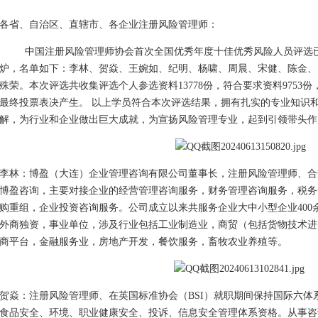
各省、自治区、直辖市、各企业注册风险管理师：
中国注册风险管理师协会首次全国优秀年度十佳优秀风险人员评选已经
炉，名单如下：李林、贺焱、王婉如、纪明、杨啸、周晨、宋健、陈金、
殊荣。本次评选共收集评选个人参选资料13778份，符合要求资料9753
最终投票表决产生。 以上学员符合本次评选结果，拥有扎实的专业知识
解，为行业和企业做出巨大成就，为宣扬风险管理专业，起到引领带头作
李林：博盈（大连）企业管理咨询有限公司董事长，注册风险管理师、合规
博盈咨询，主要对接企业的经营管理咨询服务，财务管理咨询服务，税务
购重组，企业投资咨询服务。公司成立以来共服务企业大中小型企业400
外商独资，事业单位，涉及行业包括工业制造业，商贸（包括货物技术进
商平台，金融服务业，房地产开发，餐饮服务，畜牧农业养殖等。
贺焱：注册风险管理师、在英国标准协会（BSI）就职期间保持国际六体
食品安全、环境、职业健康安全、投诉、信息安全管理体系资格。从事咨