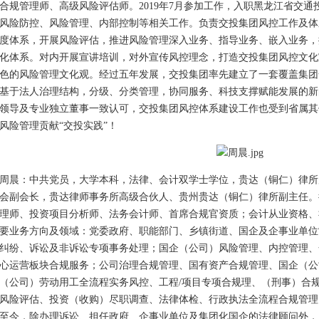
合规管理师、高级风险评估师。2019年7月参加工作，入职黑龙江省交
风险防控、风险管理、内部控制等相关工作。负责交投集团风控工作及体
度体系，开展风险评估，推进风险管理深入业务、指导业务、嵌入业务，
化体系。对内开展宣讲培训，对外宣传风控理念，打造交投集团风控文化
色的风险管理文化观。经过五年发展，交投集团率先建立了一套覆盖集团
基于法人治理结构，分级、分类管理，协同服务、科技支撑赋能发展的新
领导及专业独立董事一致认可，交投集团风控体系建设工作也受到省属其
风险管理贡献“交投实践”！
周晨：中共党员，大学本科，法律、会计双学士学位，贵达（铜仁）律所
会副会长，贵达律师事务所高级合伙人、贵州贵达（铜仁）律所副主任。
理师、投资项目分析师、法务会计师、首席合规官资质；会计从业资格、
要业务方向及领域：党委政府、职能部门、乡镇街道、国企及企事业单位
纠纷、诉讼及非诉讼专项事务处理；国企（公司）风险管理、内控管理、
心运营板块合规服务；公司治理合规管理、国有资产合规管理、国企（公
（公司）劳动用工全流程实务风控、工程/项目专项合规理、（刑事）合
风险评估、投资（收购）尽职调查、法律体检、行政执法全流程合规管理
至今，除办理诉讼、担任政府、企事业单位及集团化国企的法律顾问外，