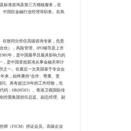
及标准咨询及第三方稽核服务，在
经理、中国区金融行业经理等职务。在风
师。在致同分所任高级咨询专家，负责
伙），风险管理、IPO辅导及上市
981年，是中国最早且最具影响力的
之一，是中国首批获准从事金融关审计
务所之一。在最近一次美国基于专业会
。40 余年来，始终秉持“合作、尊重、责
问。具有超过20年的工作经验，先
码：HK00563）、香港卫视国际传
科创控股集团担任总监、副总经理、副
师（FICM）持证会员、高级企业