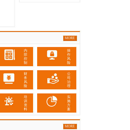
MORE
内
操
部
作
控
风
制
险
财
公
务
司
风
治
险
理
培
实
训
施
资
方
料
案
MORE