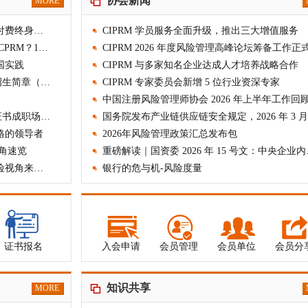
协会新闻
MORE
于公用将停封账号]
[农村商业强化治理的意见]
终身学习时代：为什么 CPRM 的 "一次付费终身服务
CIPRM 学员服务全面升级，推出三大增值服务
为什么风险管理证书那么多，一定要选 CPRM？10 大核
CIPRM 2026 年度风险管理高峰论坛筹备工作正
国实践
CIPRM 与多家知名企业达成人才培养战略合作
2026年度CPRM注册风险管理师研修班招生简章（最新
CIPRM 专家委员会新增 5 位行业资深专家
中国注册风险管理师协会 2026 年上半年工作回
2026年风险管理人才需求激增，CPRM证书成职场新宠
国务院发布产业链供应链安全规定，2026 年 3 月 
格的领导者
2026年风险管理政策汇总发布包
视角速览
重磅解读｜国
全国政协十四届四次会议闭幕会，从风险视角来看此
银行的危与机-风险度量
证书报名
入会申请
会员管理
会员单位
会员分
知识共享
MORE