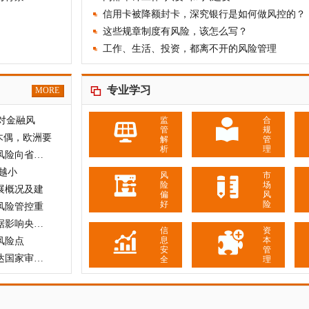
信用卡被降额封卡，深究银行是如何做风控的？
这些规章制度有风险，该怎么写？
工作、生活、投资，都离不开的风险管理
专业学习
MORE
对金融风
监
合
管
规
木偶，欧洲要
解
管
析
理
辽宁省人大常委会：要防止市县级债务风险向省级传
越小
风
市
险
场
展概况及建
偏
风
好
险
风险管控重
通胀风险再现！亚洲股市动荡，美国数据影响央行政策
信
资
息
本
风险点
安
管
（外事）外交部发言人：敦促美国等发达国家审慎评估自
全
理