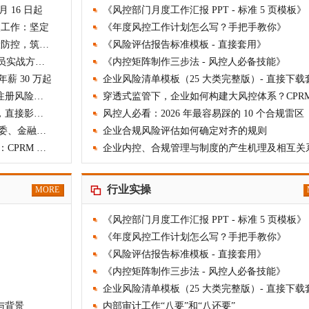
 16 日起
《风控部门月度工作汇报 PPT - 标准 5 页模板》
点工作：坚定
《年度风控工作计划怎么写？手把手教你》
国资委 2026 年工作会议召开：强化风险防控，筑牢高
《风险评估报告标准模板 - 直接套用》
从 0 到 1 搭建企业风控体系：CPRM 学员实战方法论
《内控矩阵制作三步法 - 风控人必备技能》
薪 30 万起
企业风险清单模板（25 大类完整版）- 直接下载
CPRM 成功案例：他们为什么选择中国注册风险管理师
《监管硬性要求：不参加风险管理培训，直接影响企业
风控人必看：2026 年最容易踩的 10 个合规雷区
《2026 年风险管理最新政策汇总：国资委、金融监管
企业合规风险评估如何确定对齐的规则
2026 年风险管理师证书含金量排名出炉：CPRM 位列
企业内控、合规管理与制度的产生机理及相互关
行业实操
MORE
《风控部门月度工作汇报 PPT - 标准 5 页模板》
《年度风控工作计划怎么写？手把手教你》
《风险评估报告标准模板 - 直接套用》
《内控矩阵制作三步法 - 风控人必备技能》
企业风险清单模板（25 大类完整版）- 直接下载
与背景
内部审计工作“八要”和“八还要”