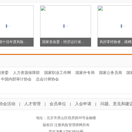
2023年全国十佳年度风险优秀人物评
国家发改委：经济运行保持恢复态势，抓
国资委
人力资源保障部
国家职业工作网
国家外专局
国家公务员局
国
中国内部审计协会
总会计师协会
协会活动
人才管理
会员单位
入会申请
问题、意见和建
｜
｜
｜
｜
地址：北京市房山区燕房路99号金融楼
版权归 注册风险管理师网所有
京ICP备17063856号