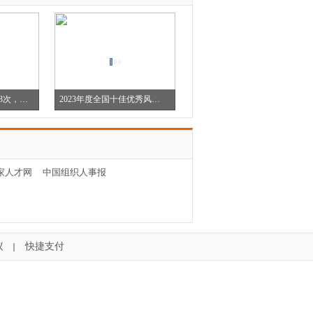
风控零经验者，跳槽3次，年薪50万
2023年度全国十佳优秀风险管理人员
注册风险管理师协会重要通知
家人才网
中国组织人事报
议
快捷支付
｜