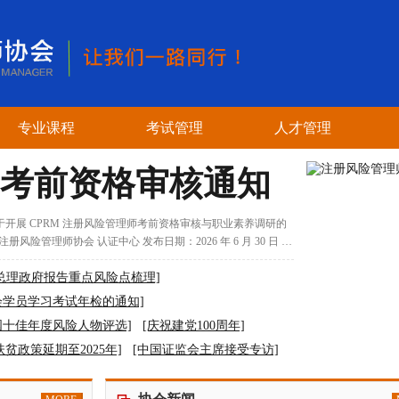
专业课程
考试管理
人才管理
 考前资格审核通知
于开展 CPRM 注册风险管理师考前资格审核与职业素养调研的
注册风险管理师协会 认证中心 发布日期：2026 年 6 月 30 日 适
总理政府报告重点风险点梳理]
会学员学习考试年检的通知]
全国十佳年度风险人物评选]
[庆祝建党100周年]
O扶贫政策延期至2025年]
[中国证监会主席接受专访]
个环节]
[习近平省部级领导干部讲话]
]
[春节放假通知安排]