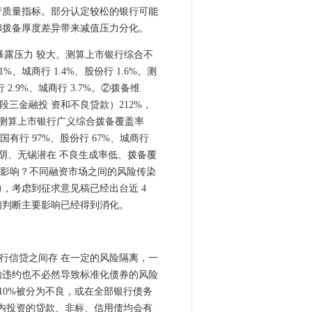
产质量指标。部分认定较松的银行可能
和拨备厚度差异带来减值压力分化。
暴露压力 较大。测算上市银行综合不
%、城商行 1.4%、股份行 1.6%。测
 2.9%、城商行 3.7%。②拨备维
三金融投 资和不良贷款）212%，
5%；测算上市银行广义综合拨备覆盖率
国有行 97%、股份行 67%、城商行
阴、无锡潜在 不良生成率低、拨备覆
资影响？不同融资市场之间的风险传染
，考虑到征求意见稿已经出台近 4
们判断主要影响已经得到消化。
行信贷之间存 在一定的风险隔离，一
的违约也不必然导致标准化债券的风险
 10%被分为不良，或在全部银行债务
行表内投资的贷款、非标、信用债均会有