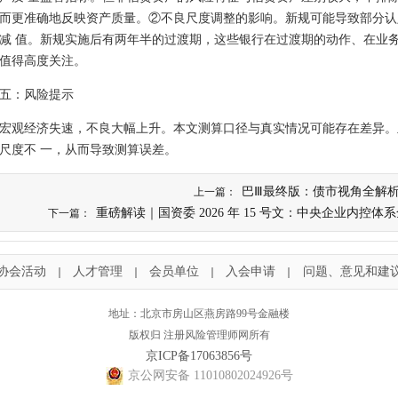
而更准确地反映资产质量。②不良尺度调整的影响。新规可能导致部分认
减 值。新规实施后有两年半的过渡期，这些银行在过渡期的动作、在业务
值得高度关注。
五：风险提示
宏观经济失速，不良大幅上升。本文测算口径与真实情况可能存在差异。
尺度不 一，从而导致测算误差。
巴Ⅲ最终版：债市视角全解
上一篇：
重磅解读｜国资委 2026 年 15 号文：中央企业内控
下一篇：
协会活动
人才管理
会员单位
入会申请
问题、意见和建
｜
｜
｜
｜
地址：北京市房山区燕房路99号金融楼
版权归 注册风险管理师网所有
京ICP备17063856号
京公网安备 11010802024926号