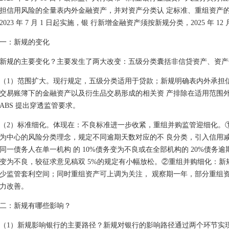
担信用风险的全量表内外金融资产，并对资产分类认 定标准、重组资产
2023 年 7 月 1 日起实施，银 行新增金融资产须按新规分类，2025 年 1
一：新规的变化
新规的主要变化？主要发生了两大改变：五级分类囊括非信贷资产、资产
（1）范围扩大。现行规定，五级分类适用于贷款；新规明确表内外承担
交易账簿下的金融资产以及衍生品交易形成的相关资 产排除在适用范围
ABS 提出穿透监管要求。
（2）标准细化。体现在：不良标准进一步收紧，重组并购监管迎细化。
为中心的风险分类理念，规定不同逾期天数对应的不 良分类，引入信用
同一债务人在单一机构 的 10%债务变为不良或在全部机构的 20%债务逾期
变为不良，较征求意见稿双 5%的规定有小幅放松。②重组并购细化：新
少监管套利空间；同时重组资产可上调为关注， 观察期一年，部分重组
力改善。
二：新规有哪些影响？
（1）新规影响银行的主要路径？新规对银行的影响路径通过两个环节实