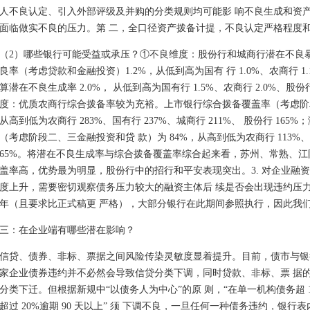
人不良认定、引入外部评级及并购的分类规则均可能影 响不良生成和资
面临做实不良的压力。第 二，全口径资产拨备计提，不良认定严格程度
（2）哪些银行可能受益或承压？①不良维度：股份行和城商行潜在不良
良率（考虑贷款和金融投资）1.2%，从低到高为国有 行 1.0%、农商行 1.1
算潜在不良生成率 2.0%， 从低到高为国有行 1.5%、农商行 2.0%、股份行
度：优质农商行综合拨备率较为充裕。上市银行综合拨备覆盖率（考虑阶段
从高到低为农商行 283%、国有行 237%、城商行 211%、 股份行 16
（考虑阶段二、三金融投资和贷 款）为 84%，从高到低为农商行 113%、
65%。将潜在不良生成率与综合拨备覆盖率综合起来看，苏州、常熟、江
盖率高，优势最为明显，股份行中的招行和平安表现突出。3. 对企业融
度上升，需要密切观察债务压力较大的融资主体后 续是否会出现违约压力
年（且要求比正式稿更 严格），大部分银行在此期间参照执行，因此我
三：在企业端有哪些潜在影响？
信贷、债券、非标、票据之间风险传染灵敏度显着提升。目前，债市与银
家企业债券违约并不必然会导致信贷分类下调，同时贷款、非标、票 据
分类下迁。但根据新规中“以债务人为中心”的原 则，“在单一机构债务超
超过 20%逾期 90 天以上” 须 下调不良，一旦任何一种债务违约，银