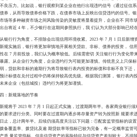
不良压力。比如说，银行观察到某企业在他行出现违约信号（通过征信系
债券，从而导致债券价格下跌，在债券市场上反映出信贷违约的信号。银
市场等多种融资市场之间风险传染的灵敏度将显着提升，企业在不 同市
出台将近 4 年，不少银行在这期间参照执行，我 们认为大部分影响已经
从银行行为角度，不排除会出现信用环境收紧。2023 年 7 月 1 日后新
新规实施后，银行将更加审慎地开展相关贷款、非标、债券的投资， 信
性在 7 月前投放，我们认为概率较低。后续需密切 关注银行行为变化
暴露。从企业行为角度，企业违约行为可能更加谨慎。传统意义上只保标
弱，贷款和非标的逾期行为将导致银行表内投资的标债和非标不良下迁，
预计标债在兑付过程中仍将保持较高优先级。根据我们测算， 银行表内投资城投
未来企业（包括城投）违约行为将更加谨慎。
四：新规落地的节奏
新规将于 2023 年 7 月 1 日起正式实施，过渡期两年半。各家商业银行须对
的要求进行分类。同时要在过渡期内逐步将存量资产转为按照新 规要求进行分类。
日止，总计两年半。后续仍须高度关注以下问题：①配套监管指标的设置
拨备覆盖率、拨贷比及逾 期贷款率等指标已较为完备，有一定概率监管
产质 量监管指标。但非信贷资产的风险特征与信贷资产差别较大，不排除