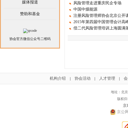
媒体报道
风险管理走进重庆民企专场
中国中煤能源
赞助和基金
注册风险管理师协会北京公开
2015年第四届中国管理会计高
偿二代风险管理培训上海圆满
协会官方微信公众号二维码
机构介绍
协会活动
人才管理
会
｜
｜
｜
地址：北京
版权归
京I
京公网安