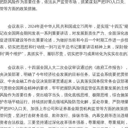
把防风险作为首要任务，依法从严监管市场，抓紧谋划严把IPO入口关
管等方面的政策措施。
会议表示，2024年是中华人民共和国成立75周年，是实现“十四五”
记在全国两会期间发表一系列重要讲话，对发展新质生产力、全面深化
促进强军建设等作出重要论述，为做好当前和今后一个时期工作进一步
表，切实把思想和行动统一到习近平总书记重要讲话精神上来，深刻领
到“两个维护”，真抓实干、履职尽责，切实把学习成果转化为实实在在的
会议表示，十四届全国人大二次会议审议通过的《政府工作报告》，
央决策部署，明确了今年经济社会发展的目标任务。证监会系统要把贯
议、中央金融工作会议决策部署贯通起来，认真落实国务院常务会议部
习贯彻全国两会精神的要求，牢牢把握防风险强监管促高质量发展的主
风险作为首要任务，突出稳字当头，强化底线思维、极限思维，综合施
护市场平稳运行。持续抓好重点领域风险防范化解，妥处存量、严防增
严把IPO入口关、加强上市公司和证券基金期货机构监管等方面的政策
管问责，坚决打击财务造假、欺诈发行、操纵市场、内幕交易等违法违
资者合法权益。三要坚持通过深化改革强本强基，尊重规律、尊重规则