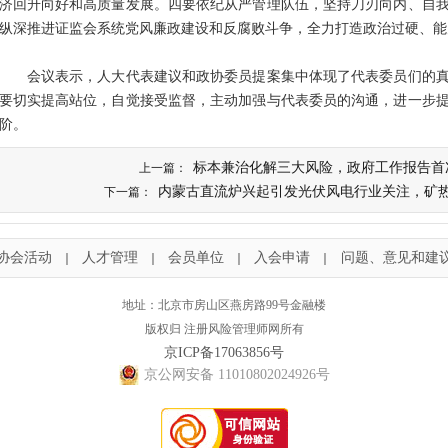
济回升向好和高质量发展。四要依纪从严管理队伍，坚持刀刃向内、自
纵深推进证监会系统党风廉政建设和反腐败斗争，全力打造政治过硬、能
会议表示，人大代表建议和政协委员提案集中体现了代表委员们的真
要切实提高站位，自觉接受监督，主动加强与代表委员的沟通，进一步
阶。
标本兼治化解三大风险，政府工作报告首
上一篇：
内蒙古直流炉兴起引发光伏风电行业关注，矿
下一篇：
协会活动
人才管理
会员单位
入会申请
问题、意见和建
｜
｜
｜
｜
地址：北京市房山区燕房路99号金融楼
版权归 注册风险管理师网所有
京ICP备17063856号
京公网安备 11010802024926号