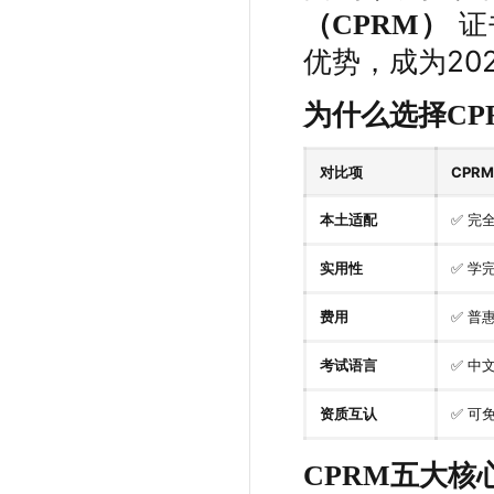
证
（CPRM）
优势，成为20
为什么选择CP
对比项
CPRM
✅ 完
本土适配
✅ 学
实用性
✅ 普
费用
✅ 中
考试语言
✅ 可
资质互认
CPRM五大核